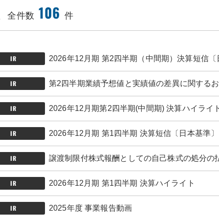
報
106
全件数
件
IR
2026年12月期 第2四半期（中間期）決算短信
IR
第2四半期業績予想値と実績値の差異に関する
IR
2026年12月期第2四半期(中間期) 決算ハイライ
IR
2026年12月期 第1四半期 決算短信〔日本基準
IR
譲渡制限付株式報酬としての自己株式の処分の
IR
2026年12月期 第1四半期 決算ハイライト
IR
2025年度 事業報告動画