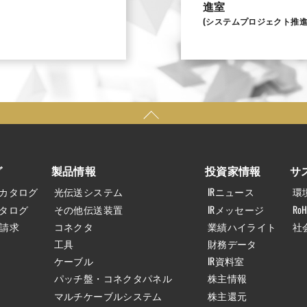
進室
(システムプロジェクト推進
グ
製品情報
投資家情報
サ
合カタログ
光伝送システム
IRニュース
環
カタログ
その他伝送装置
IRメッセージ
Ro
請求
コネクタ
業績ハイライト
社
工具
財務データ
ケーブル
IR資料室
パッチ盤・コネクタパネル
株主情報
マルチケーブルシステム
株主還元