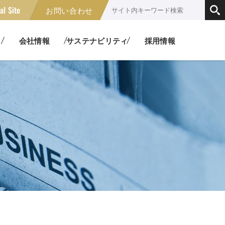
al Site
お問い合わせ
伝送装置
コネクタ
セージ
・子会社
業績ハイライト
メッセージ
HIGHLIGHT
MESSAGE
会社情報
サステナビリティ
採用情報
生
教育/研修
ル
パッチ盤・コネクタパネル
EDUCATION
卓カタログ
室
の取組
カタログ請求
株主情報
企業理念
社会貢献活動
ルリール
接続ケーブル
NSOLE CATALOG
ON
T
CATALOG REQUEST
TO SHAREHOLDER BENEFIT
IDENTITY
SOCIAL CONTRIBUTION
針
ルネットワーク製品
高パワー用光ファイバ関連製
T
品