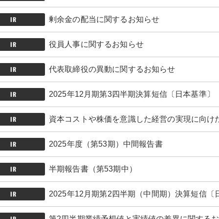
IR
剰余金の配当に関するお知らせ
IR
役員人事に関するお知らせ
IR
代表取締役の異動に関するお知らせ
IR
2025年12月期第3四半期決算短信〔日本基準〕
IR
資本コストや株価を意識した経営の実現に向けた
IR
2025年度（第53期）中間報告書
IR
半期報告書（第53期中）
IR
2025年12月期第2四半期（中間期）決算短信
IR
第2四半期業績予想値と実績値の差異に関する