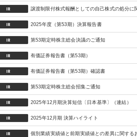
IR
譲渡制限付株式報酬としての自己株式の処分に
IR
2025年度（第53期）決算報告書
IR
第53期定時株主総会決議のご通知
IR
有価証券報告書（第53期）
IR
有価証券報告書（第53期）確認書
IR
第53期定時株主総会招集ご通知
IR
2025年12月期決算短信〔日本基準〕（連結）
IR
2025年12月期 決算ハイライト
IR
個別業績実績値と前期実績値との差異に関する