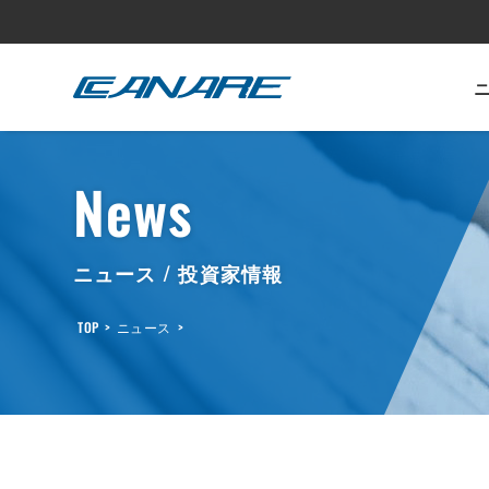
カナレ電気
カタログ・リーフレット
サステナビリティ
投資家情報
製品情報
会社情報
採用情報
News
ニュース / 投資家情報
TOP
>
ニュース
>