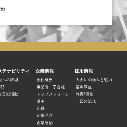
室)
ステナビリティ
企業情報
採用情報
境への取組
会社概要
カナレの強みと魅力
HS2
事業所・子会社
福利厚生
会貢献活動
トップメッセージ
教育/研修
沿革
一日の流れ
組織
企業理念
企業統治