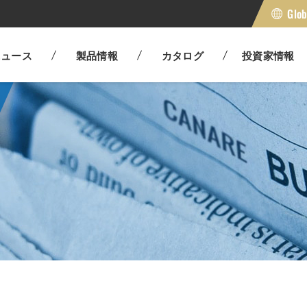
Glob
光伝送システム
その他
IRニュース
会社概要
IRメッ
事業所
IR NEWS
OUTLINE
IR MESSAGE
OFFICE
ニュース
製品情報
カタログ
投資家情報
カナレの強みと魅力
福利厚
工具
ケーブ
STRENGTH
WELFARE
WEB 総合カタログ
財務データ
沿革
有害物質対応検索
WEB 
IR資料
組織
環境へ
マルチケーブルシステム
ケーブ
WEB CATALOG
IR FINANCIAL
HISTORY
ROHS
WEB AV & CO
IR LIBRARY
ORGANIZATI
ENVIRONMEN
一日の流れ
THE FLOW OF THE DAY
株主還元
企業統治
開発方
AV&コンソールソリューショ
デジタ
ン
SHAREHOLDER BENEFIT PROGRAM
GOVERNANCE
DEVELOPMEN