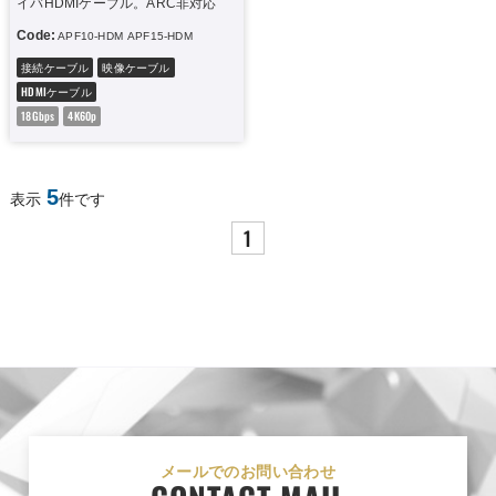
イバHDMIケーブル。ARC非対応
Code:
APF10-HDM
APF15-HDM
APF20-HDM
APF30-HDM
APF50-HDM
APF70-HDM
AP
接続ケーブル
映像ケーブル
HDMIケーブル
18Gbps
4K60p
5
表示
件です
1
メールでのお問い合わせ