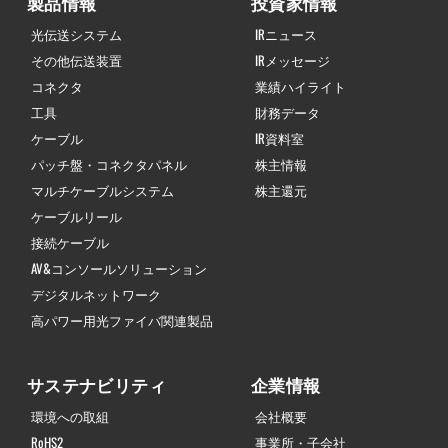
製品情報
投資家情報
光伝送システム
IRニュース
その他伝送装置
IRメッセージ
コネクタ
業績ハイライト
工具
財務データ
ケーブル
IR資料室
パッチ盤・コネクタパネル
株主情報
マルチケーブルシステム
株主還元
ケーブルリール
接続ケーブル
AV&コンソールソリューション
デジタルネットワーク
高パワー用光ファイバ関連製品
サステナビリティ
企業情報
環境への取組
会社概要
RoHS2
事業所・子会社