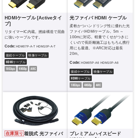
HDMIケーブル [Activeタイ
光ファイバ HDMI ケーブル
プ]
柔軟かつハンドリング性に優れた光
ファイバHDMIケーブル。5m ～
リタイマーIC内蔵。撚線構造で屈曲
100mに対応。軽量でくせがつきに
に強いケーブルです。
くいので長距離施工はもちろん携行
Code:
HDM07P-A-T
HDM10P-A-T
用にも最適。※ARC対応は最長
20m。
接続ケーブル
映像ケーブル
HDMIケーブル
Code:
HDM05P-A6
HDM10P-A6
HDM15P-A6
18Gbps
4K60p
ARC
接続ケーブル
映像ケーブル
HDMIケーブル
18Gbps
4K60p
ARC
着脱式 光ファイバ
プレミアムハイスピード
在庫限り