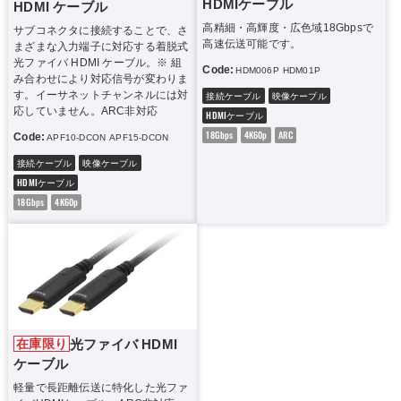
HDMIケーブル
HDMI ケーブル
高精細・高輝度・広色域18Gbpsで
サブコネクタに接続することで、さ
高速伝送可能です。
まざまな入力端子に対応する着脱式
光ファイバ HDMI ケーブル。※ 組
Code:
HDM006P
HDM01P
HDM015P
HDM0
み合わせにより対応信号が変わりま
接続ケーブル
映像ケーブル
す。イーサネットチャンネルには対
応していません。ARC非対応
HDMIケーブル
18Gbps
4K60p
ARC
Code:
APF10-DCON
APF15-DCON
APF20-DCON
APF30-DCON
APF50-DCON
APF70-
接続ケーブル
映像ケーブル
HDMIケーブル
18Gbps
4K60p
光ファイバ HDMI
在庫限り
ケーブル
軽量で長距離伝送に特化した光ファ