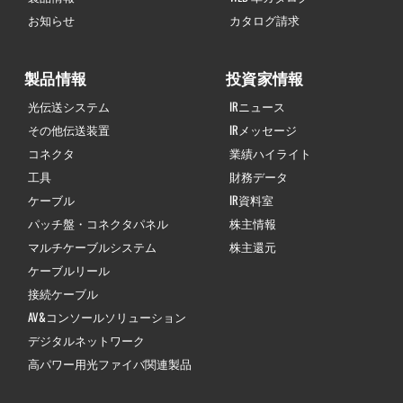
お知らせ
カタログ請求
製品情報
投資家情報
光伝送システム
IRニュース
その他伝送装置
IRメッセージ
コネクタ
業績ハイライト
工具
財務データ
ケーブル
IR資料室
パッチ盤・コネクタパネル
株主情報
マルチケーブルシステム
株主還元
ケーブルリール
接続ケーブル
AV&コンソールソリューション
デジタルネットワーク
高パワー用光ファイバ関連製品