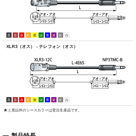
黒
茶
赤
橙
黄
緑
青
紫
灰
白
XLR3（オス） - テレフォン（オス）
黒
茶
赤
橙
黄
緑
青
紫
灰
白
★
と黒以外のシースカラーは受注生産品です。
製品特長