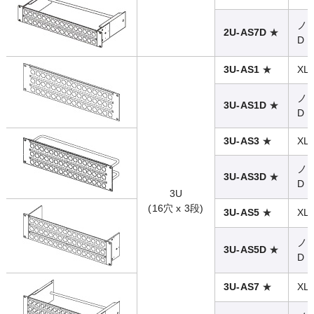
ノ
★
2U-AS7D
D
★
3U-AS1
XL
ノ
★
3U-AS1D
D
★
3U-AS3
XL
ノ
★
3U-AS3D
D
3U
(16穴 x 3段)
★
3U-AS5
XL
ノ
★
3U-AS5D
D
★
3U-AS7
XL