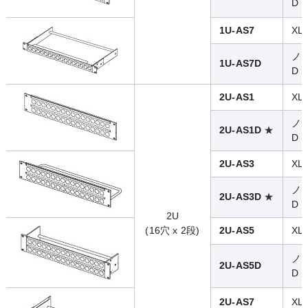
D
1U-AS7
XL
ノ
1U-AS7D
D
2U-AS1
XL
ノ
★
2U-AS1D
D
2U-AS3
XL
ノ
★
2U-AS3D
D
2U
(16穴 x 2段)
2U-AS5
XL
ノ
2U-AS5D
D
2U-AS7
XL