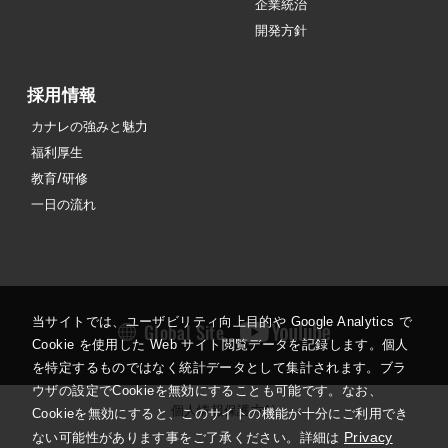
企業統治
開発方針
採用情報
カナレの強みと魅力
福利厚生
教育/研修
一日の流れ
当サイトでは、ユーザビリティ向上目的や Google Analytics で
Global Site
Cookie を使用した Web サイト閲覧データを記録します。個人
を特定するものではなく統計データとして集計されます。ブラ
ウザの設定でCookieを無効にすることも可能です。なお、
個人情報保護方針
Cookieを無効にすると、このサイトの機能が十分にご利用でき
Privacy
ない可能性があります事をご了承ください。詳細は