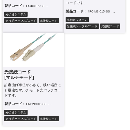
コードです。
製品コード：
FS3C005A-S
FS3C01A-S
FS3C02A-S
FS3C03A-S
FS3C05A-S
FS2C002
製品コード：
4FO-M3-015-SS
4FO-M3-03-
光伝送システム
光伝送システム
光接続ケーブル/コード
光接続コード
光接続ケーブル/コード
光接続コード
光接続コード
[マルチモード]
許容曲げ半径が小さく、狭い場所に
も最適なマルチモード光パッチコー
ドです。
製品コード：
FM32C005-SS
FM32C01-SS
FM32C03-SS
FM32C05-SS
FM32C005-LS
光伝送システム
光接続ケーブル/コード
光接続コード