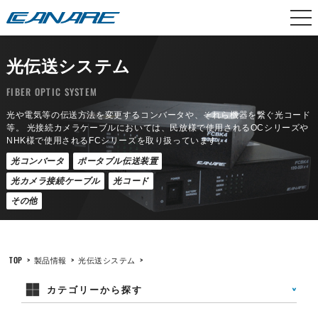
カナレ電気
光伝送システム
FIBER OPTIC SYSTEM
光や電気等の伝送方法を変更するコンバータや、それら機器を繋ぐ光コード
等。
光接続カメラケーブルにおいては、民放様で使用されるOCシリーズや
NHK様で使用されるFCシリーズを取り扱っています。
光コンバータ
ポータブル伝送装置
光カメラ接続ケーブル
光コード
その他
TOP
>
製品情報
>
光伝送システム
>
カテゴリーから探す