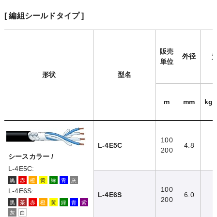
[ 編組シールドタイプ ]
販売
外径
単位
形状
型名
m
mm
kg/
100
L-4E5C
4.8
ウォッチリスト
200
シースカラー /
L-4E5C:
黒
赤
橙
黄
緑
青
灰
100
L-4E6S:
L-4E6S
6.0
200
黒
茶
赤
橙
黄
緑
青
紫
灰
白