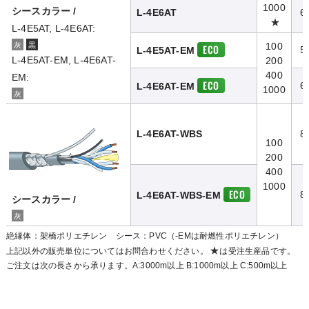
1000
シースカラー /
L-4E6AT
6
★
L-4E5AT, L-4E6AT:
灰
黒
100
ECO
5
L-4E5AT-EM
L-4E5AT-EM, L-4E6AT-
200
400
EM:
ECO
6
L-4E6AT-EM
1000
灰
L-4E6AT-WBS
8
100
200
400
1000
ECO
8
L-4E6AT-WBS-EM
シースカラー /
灰
絶縁体：架橋ポリエチレン シース：PVC（-EMは耐燃性ポリエチレン）
★
上記以外の販売単位についてはお問合わせください。
は受注生産品です。
ご注文は次の長さから承ります。A:3000m以上 B:1000m以上 C:500m以上