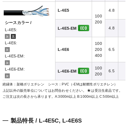
L-4E5
4.8
100
200
シースカラー /
ECO
4.8
L-4E5-EM
L-4E5:
灰
黒
L-4E6:
100
L-4E6
200
6.5
灰
400
L-4E5-EM:
灰
100
L-4E6-EM:
ECO
6.5
L-4E6-EM
200
灰
絶縁体：架橋ポリエチレン シース：PVC（-EMは耐燃性ポリエチレン）
★
上記以外の販売単位についてはお問合わせください。
は受注生産品です。
ご注文は次の長さから承ります。A:3000m以上 B:1000m以上 C:500m以上
製品特長 / L-4E5C, L-4E6S