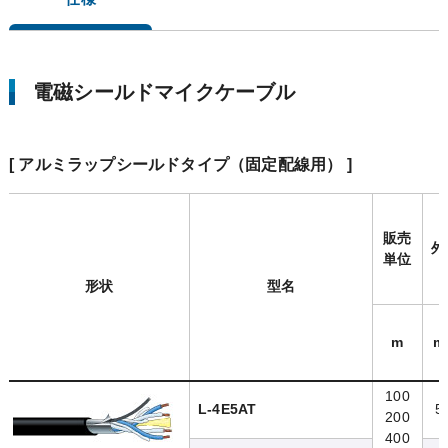
電磁シールドマイクケーブル
[ アルミラップシールドタイプ（固定配線用） ]
販売
外
単位
形状
型名
m
m
100
L-4E5AT
5
200
400