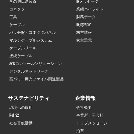
その他伝送装置
IRメッセージ
コネクタ
業績ハイライト
工具
財務データ
ケーブル
IR資料室
パッチ盤・コネクタパネル
株主情報
マルチケーブルシステム
株主還元
ケーブルリール
接続ケーブル
AV&コンソールソリューション
デジタルネットワーク
高パワー用光ファイバ関連製品
サステナビリティ
企業情報
環境への取組
会社概要
RoHS2
事業所・子会社
社会貢献活動
トップメッセージ
沿革