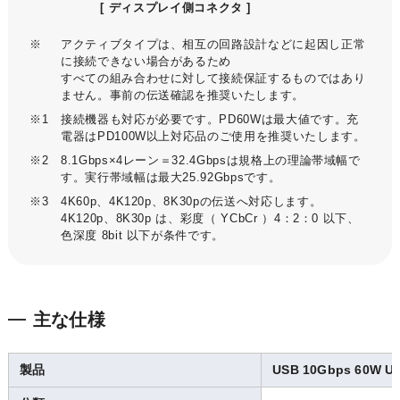
[ ディスプレイ側コネクタ ]
※
アクティブタイプは、相互の回路設計などに起因し正常
に接続できない場合があるため
すべての組み合わせに対して接続保証するものではあり
ません。事前の伝送確認を推奨いたします。
※1
接続機器も対応が必要です。PD60Wは最大値です。充
電器はPD100W以上対応品のご使用を推奨いたします。
※2
8.1Gbps×4レーン＝32.4Gbpsは規格上の理論帯域幅で
す。実行帯域幅は最大25.92Gbpsです。
※3
4K60p、4K120p、8K30pの伝送へ対応します。
4K120p、8K30p は、彩度（ YCbCr ）4：2：0 以下、
色深度 8bit 以下が条件です。
主な仕様
製品
USB 10Gbps 60W US