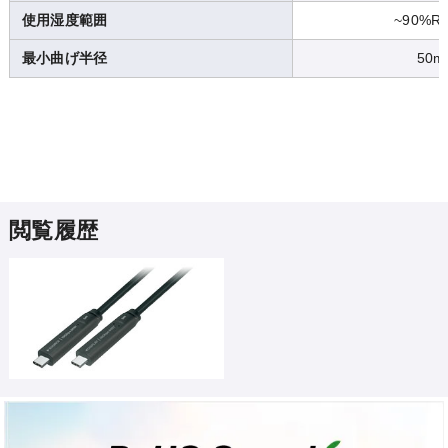
使用湿度範囲
~90%R
最小曲げ半径
50m
閲覧履歴