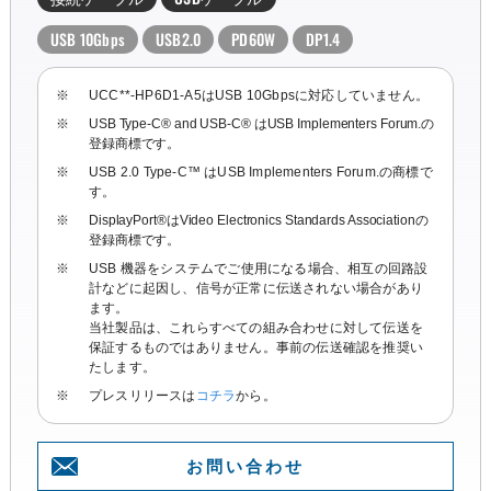
USB 10Gbps
USB2.0
PD60W
DP1.4
※
UCC**-HP6D1-A5はUSB 10Gbpsに対応していません。
※
USB Type-C® and USB-C® はUSB Implementers Forum.の
登録商標です。
※
USB 2.0 Type-C™ はUSB Implementers Forum.の商標で
す。
※
DisplayPort®はVideo Electronics Standards Associationの
登録商標です。
※
USB 機器をシステムでご使用になる場合、相互の回路設
計などに起因し、信号が正常に伝送されない場合があり
ます。
当社製品は、これらすべての組み合わせに対して伝送を
保証するものではありません。事前の伝送確認を推奨い
たします。
※
プレスリリースは
コチラ
から。
お問い合わせ