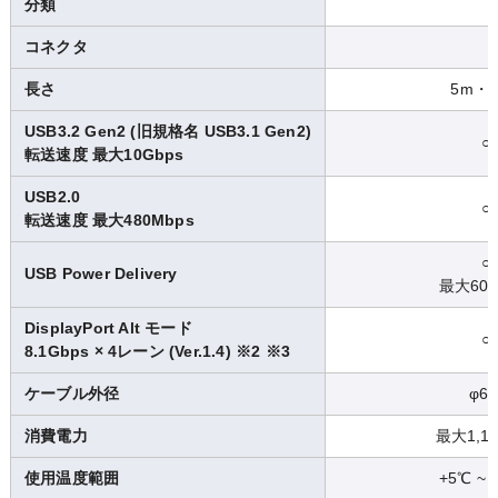
分類
コネクタ
長さ
5m・1
USB3.2 Gen2 (旧規格名 USB3.1 Gen2)
○
転送速度 最大10Gbps
USB2.0
○
転送速度 最大480Mbps
○
USB Power Delivery
最大60W
DisplayPort Alt モード
○
8.1Gbps × 4レーン (Ver.1.4) ※2 ※3
ケーブル外径
φ6.
消費電力
最大1,1
使用温度範囲
+5℃ ~ 